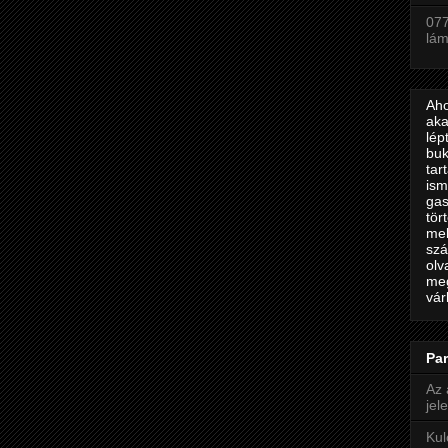
077
lá
Aho
aka
lép
buk
tar
ism
gas
tör
mel
szá
olv
meg
vár
Par
Az 
jel
Kul