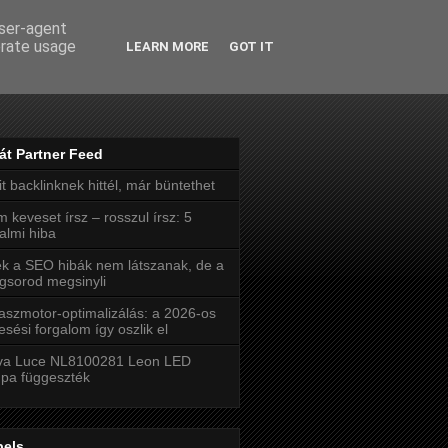
user-agent
erate usage
LEARN MORE
GOT IT
ás
át Partner Feed
t backlinknek hittél, már büntethet
 keveset írsz – rosszul írsz: 5
talmi hiba
k a SEO hibák nem látszanak, de a
gsorod megsinyli
aszmotor-optimalizálás: a 2026-os
esési forgalom így oszlik el
va Luce NL8100281 Leon LED
pa függeszték
bels