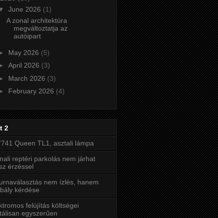
▼
June 2026
(1)
A zonal architektúra
megváltoztatja az
autóipart
►
May 2026
(5)
►
April 2026
(3)
►
March 2026
(3)
►
February 2026
(4)
t 2
741 Queen TL1, asztali lámpa
nali reptéri parkolás nem járhat
sz érzéssel
urnaválasztás nem ízlés, hanem
bály kérdése
ktromos felújítás költségei
tálisan egyszerűen