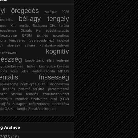
gyi öregedés
Autóipar 2026
bél-agy tengely
technika
pest XIII. kerület
Budapest XIV. kerület
repeslemez
Digitális iker
égéskimaradás
ékezetzavar
EPDM tömítés
epizodikus
ória
fémcserép (cserepeslemez)
hibakód
C)
időérzék zavara
katalizátor-védelem
kognitív
erékképzés
gészség
kondenzáció elleni védelem
nyűszerkezetes fedés
könnyűszerkezetes
fedés
korai jelek
lambda-szonda
MB.OS
entális frissesség
oplaszticitás
névfelejtés
OBD-II diagnosztika
frissítés
palatető felújítás
páraáteresztő
szer
statikai terhelés
szarufaszerkezet
mantikus memória
Szoftveres autó (SDV)
felújítás Budapest
tetőszerkezet teherbírása
cle OS
XIII. kerület
Zonal Architecture
g Archive
2026
(16)