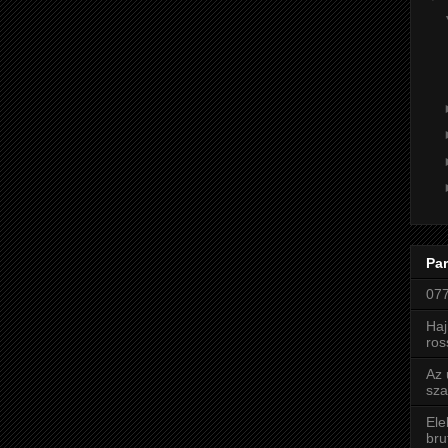
Par
077
Haj
ros
Az 
sza
Ele
bru