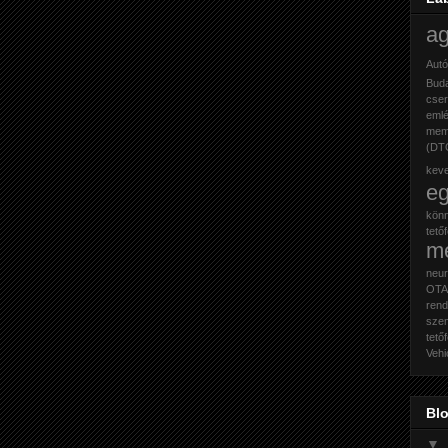
a
Autó
Buda
cse
eml
mem
(DT
kev
e
kön
tető
m
neur
OTA 
rend
sze
tető
Vehi
Blo
▼