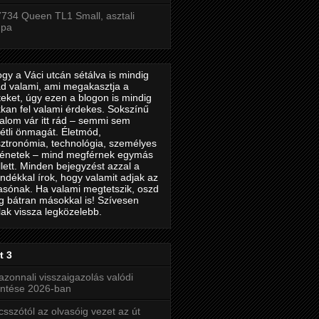
734 Queen TL1 Small, asztali
mpa
gy a Váci utcán sétálva is mindig
d valami, ami megakasztja a
teket, úgy ezen a blogon is mindig
kan fel valami érdekes. Sokszínű
talom vár itt rád – semmi sem
étli önmagát. Életmód,
ztronómia, technológia, személyes
ténetek – mind megférnek egymás
lett. Minden bejegyzést azzal a
ndékkal írok, hogy valamit adjak az
asónak. Ha valami megtetszik, oszd
 bátran másokkal is! Szívesen
lak vissza legközelebb.
t 3
azonnali visszaigazolás valódi
entése 2026-ban
csszótól az olvasóig vezet az út