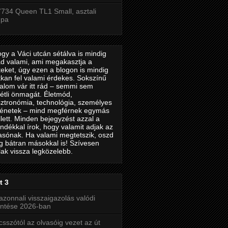
734 Queen TL1 Small, asztali
mpa
gy a Váci utcán sétálva is mindig
d valami, ami megakasztja a
teket, úgy ezen a blogon is mindig
kan fel valami érdekes. Sokszínű
talom vár itt rád – semmi sem
étli önmagát. Életmód,
ztronómia, technológia, személyes
ténetek – mind megférnek egymás
lett. Minden bejegyzést azzal a
ndékkal írok, hogy valamit adjak az
asónak. Ha valami megtetszik, oszd
 bátran másokkal is! Szívesen
lak vissza legközelebb.
t 3
azonnali visszaigazolás valódi
entése 2026-ban
csszótól az olvasóig vezet az út