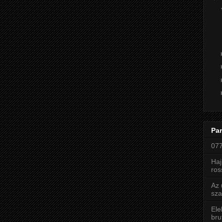
Par
077
Haj
ros
Az 
sza
Ele
bru