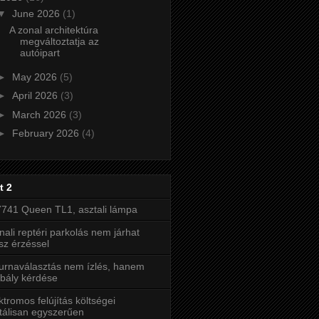
▼
June 2026
(1)
A zonal architektúra
megváltoztatja az
autóipart
►
May 2026
(5)
►
April 2026
(3)
►
March 2026
(3)
►
February 2026
(4)
t 2
741 Queen TL1, asztali lámpa
nali reptéri parkolás nem járhat
sz érzéssel
urnaválasztás nem ízlés, hanem
bály kérdése
ktromos felújítás költségei
tálisan egyszerűen