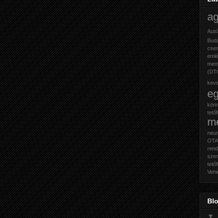
a
Autó
Buda
cse
eml
mem
(DT
kev
e
kön
tető
m
neur
OTA 
rend
sze
tető
Vehi
Blo
▼