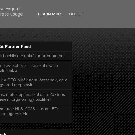
user-agent
erate usage
LEARN MORE
GOT IT
ás
át Partner Feed
t backlinknek hittél, már büntethet
 keveset írsz – rosszul írsz: 5
talmi hiba
k a SEO hibák nem látszanak, de a
gsorod megsinyli
aszmotor-optimalizálás: a 2026-os
esési forgalom így oszlik el
va Luce NL8100281 Leon LED
pa függeszték
bels