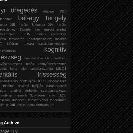
gyi öregedés
Autóipar 2026
bél-agy tengely
technika
pest XIII. kerület
Budapest XIV. kerület
repeslemez
Digitális iker
égéskimaradás
ékezetzavar
EPDM tömítés
epizodikus
ória
fémcserép (cserepeslemez)
hibakód
C)
időérzék zavara
katalizátor-védelem
kognitív
erékképzés
gészség
kondenzáció elleni védelem
nyűszerkezetes fedés
könnyűszerkezetes
fedés
korai jelek
lambda-szonda
MB.OS
entális frissesség
oplaszticitás
névfelejtés
OBD-II diagnosztika
frissítés
palatető felújítás
páraáteresztő
szer
statikai terhelés
szarufaszerkezet
mantikus memória
Szoftveres autó (SDV)
felújítás Budapest
tetőszerkezet teherbírása
cle OS
XIII. kerület
Zonal Architecture
g Archive
2026
(16)