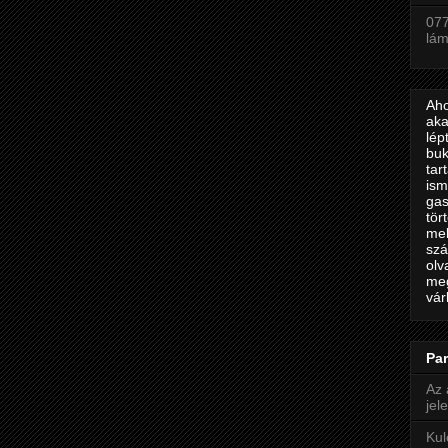
077
lá
Aho
aka
lép
buk
tar
ism
gas
tör
mel
szá
olv
meg
vár
Par
Az 
jel
Kul